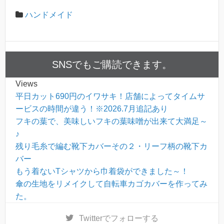
ハンドメイド
SNSでもご購読できます。
Views
平日カット690円のイワサキ！店舗によってタイムサ
ービスの時間が違う！※2026.7月追記あり
フキの葉で、美味しいフキの葉味噌が出来て大満足～
♪
残り毛糸で編む靴下カバーその２・リーフ柄の靴下カ
バー
もう着ないTシャツから巾着袋ができました～！
傘の生地をリメイクして自転車カゴカバーを作ってみ
た。
Twitter
でフォローする