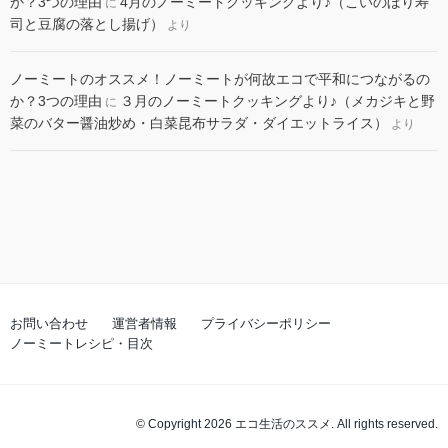
か？3つの理由
4月のノーミートクッキングより♪（こいのぼり寿
に
司と豆腐の落とし揚げ）
より
ノーミートのオススメ！ノーミートが何故エコで平和につながるの
か？3つの理由
３月のノーミートクッキングより♪（メカジキと野
に
菜のバター醤油炒め・白菜昆布サラダ・ダイエットライス）
より
お問い合わせ
運営者情報
プライバシーポリシー
ノーミートレシピ・目次
© Copyright 2026 エコ生活のススメ. All rights reserved.