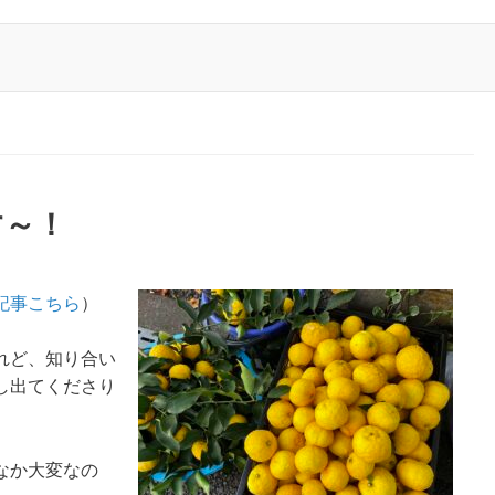
す～！
記事こちら
）
れど、知り合い
し出てくださり
なか大変なの