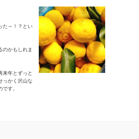
った～！？とい
るのかもしれま
再来年とずっと
せっかく沢山な
のです。