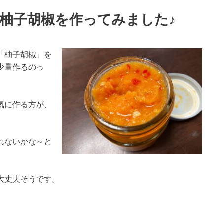
柚子胡椒を作ってみました♪
「柚子胡椒」を
少量作るのっ
気に作る方が、
れないかな～と
大丈夫そうです。