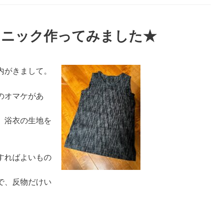
ュニック作ってみました★
内がきまして。
のオマケがあ
、浴衣の生地を
すればよいもの
で、反物だけい