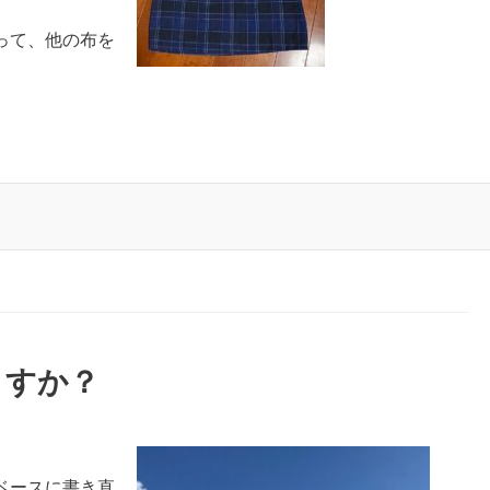
って、他の布を
ますか？
ベースに書き直