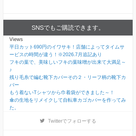
SNSでもご購読できます。
Views
平日カット690円のイワサキ！店舗によってタイムサ
ービスの時間が違う！※2026.7月追記あり
フキの葉で、美味しいフキの葉味噌が出来て大満足～
♪
残り毛糸で編む靴下カバーその２・リーフ柄の靴下カ
バー
もう着ないTシャツから巾着袋ができました～！
傘の生地をリメイクして自転車カゴカバーを作ってみ
た。
Twitter
でフォローする