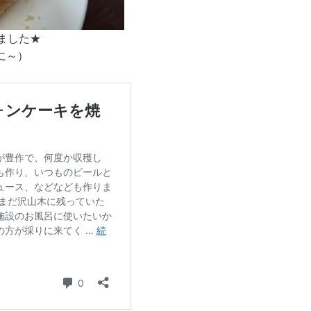
ました★
に～）