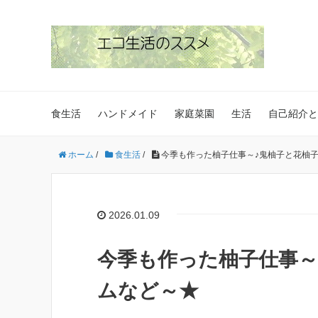
食生活
ハンドメイド
家庭菜園
生活
自己紹介と
ホーム
/
食生活
/
今季も作った柚子仕事～♪鬼柚子と花柚
2026.01.09
今季も作った柚子仕事～
ムなど～★