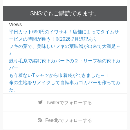
SNSでもご購読できます。
Views
平日カット690円のイワサキ！店舗によってタイムサ
ービスの時間が違う！※2026.7月追記あり
フキの葉で、美味しいフキの葉味噌が出来て大満足～
♪
残り毛糸で編む靴下カバーその２・リーフ柄の靴下カ
バー
もう着ないTシャツから巾着袋ができました～！
傘の生地をリメイクして自転車カゴカバーを作ってみ
た。
Twitter
でフォローする
Feedly
でフォローする