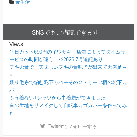
食生活
SNSでもご購読できます。
Views
平日カット690円のイワサキ！店舗によってタイムサ
ービスの時間が違う！※2026.7月追記あり
フキの葉で、美味しいフキの葉味噌が出来て大満足～
♪
残り毛糸で編む靴下カバーその２・リーフ柄の靴下カ
バー
もう着ないTシャツから巾着袋ができました～！
傘の生地をリメイクして自転車カゴカバーを作ってみ
た。
Twitter
でフォローする