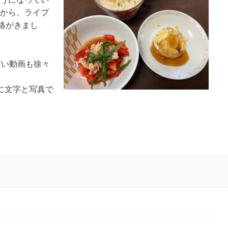
側から、ライブ
絡がきまし
古い動画も徐々
に文字と写真で