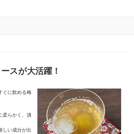
ュースが大活躍！
すぐに飲める梅
に柔らかく、潰
嬉しい成分が出