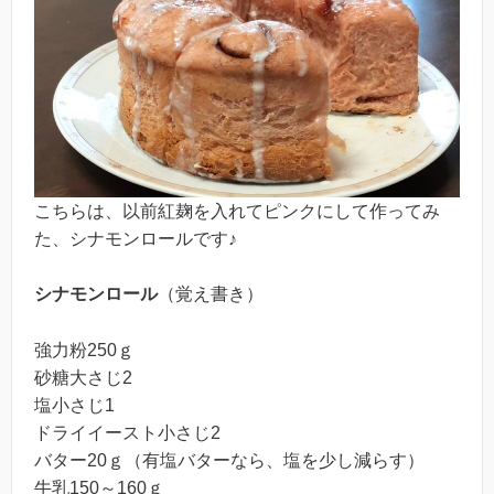
こちらは、以前紅麹を入れてピンクにして作ってみ
た、シナモンロールです♪
シナモンロール
（覚え書き）
強力粉250ｇ
砂糖大さじ2
塩小さじ1
ドライイースト小さじ2
バター20ｇ（有塩バターなら、塩を少し減らす）
牛乳150～160ｇ