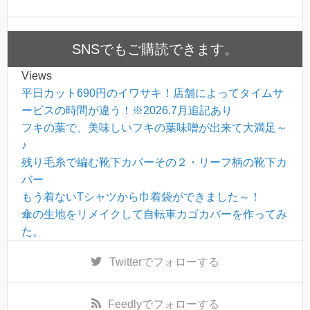
SNSでもご購読できます。
Views
平日カット690円のイワサキ！店舗によってタイムサ
ービスの時間が違う！※2026.7月追記あり
フキの葉で、美味しいフキの葉味噌が出来て大満足～
♪
残り毛糸で編む靴下カバーその２・リーフ柄の靴下カ
バー
もう着ないTシャツから巾着袋ができました～！
傘の生地をリメイクして自転車カゴカバーを作ってみ
た。
Twitter
でフォローする
Feedly
でフォローする