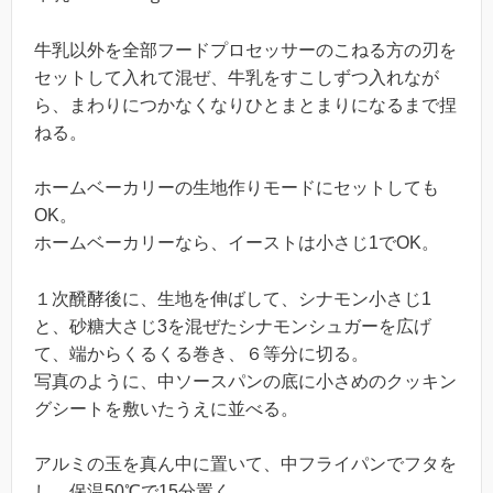
牛乳以外を全部フードプロセッサーのこねる方の刃を
セットして入れて混ぜ、牛乳をすこしずつ入れなが
ら、まわりにつかなくなりひとまとまりになるまで捏
ねる。
ホームベーカリーの生地作りモードにセットしても
OK。
ホームベーカリーなら、イーストは小さじ1でOK。
１次醗酵後に、生地を伸ばして、シナモン小さじ1
と、砂糖大さじ3を混ぜたシナモンシュガーを広げ
て、端からくるくる巻き、６等分に切る。
写真のように、中ソースパンの底に小さめのクッキン
グシートを敷いたうえに並べる。
アルミの玉を真ん中に置いて、中フライパンでフタを
し、保温50℃で15分置く。