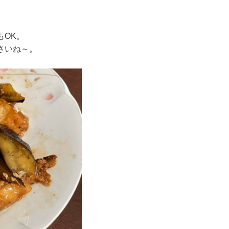
もOK。
さいね～。