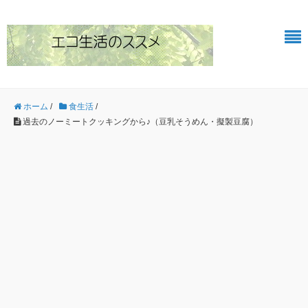
ホーム
/
食生活
/
過去のノーミートクッキングから♪（豆乳そうめん・擬製豆腐）