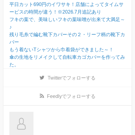
平日カット690円のイワサキ！店舗によってタイムサ
ービスの時間が違う！※2026.7月追記あり
フキの葉で、美味しいフキの葉味噌が出来て大満足～
♪
残り毛糸で編む靴下カバーその２・リーフ柄の靴下カ
バー
もう着ないTシャツから巾着袋ができました～！
傘の生地をリメイクして自転車カゴカバーを作ってみ
た。
Twitter
でフォローする
Feedly
でフォローする