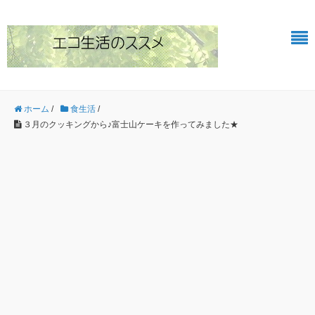
ホーム
/
食生活
/
３月のクッキングから♪富士山ケーキを作ってみました★