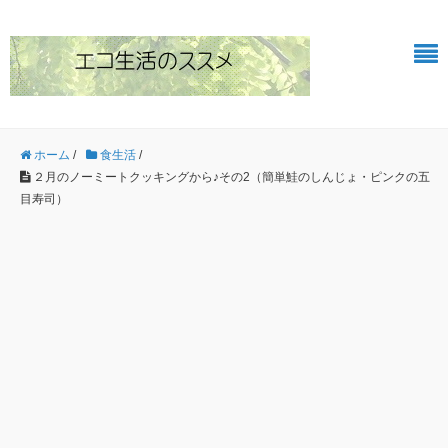
ホーム
/
食生活
/
２月のノーミートクッキングから♪その2（簡単鮭のしんじょ・ピンクの五
目寿司）