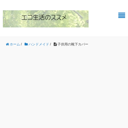
ホーム
/
ハンドメイド
/
子供用の靴下カバー