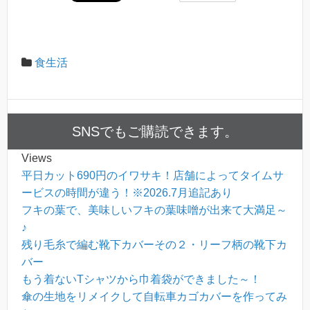
食生活
SNSでもご購読できます。
Views
平日カット690円のイワサキ！店舗によってタイムサ
ービスの時間が違う！※2026.7月追記あり
フキの葉で、美味しいフキの葉味噌が出来て大満足～
♪
残り毛糸で編む靴下カバーその２・リーフ柄の靴下カ
バー
もう着ないTシャツから巾着袋ができました～！
傘の生地をリメイクして自転車カゴカバーを作ってみ