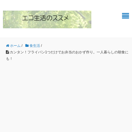
ホーム
/
食生活
/
カンタン！フライパン1つだけでお弁当のおかず作り。一人暮らしの朝食に
も！