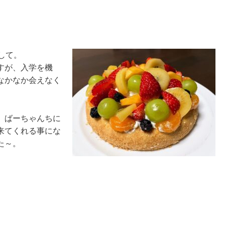
して。
すが、入学を機
なかなか会えなく
、ばーちゃんちに
来てくれる事にな
た～。