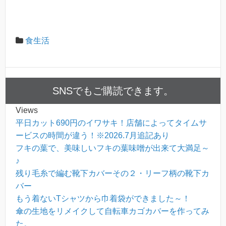
食生活
SNSでもご購読できます。
Views
平日カット690円のイワサキ！店舗によってタイムサ
ービスの時間が違う！※2026.7月追記あり
フキの葉で、美味しいフキの葉味噌が出来て大満足～
♪
残り毛糸で編む靴下カバーその２・リーフ柄の靴下カ
バー
もう着ないTシャツから巾着袋ができました～！
傘の生地をリメイクして自転車カゴカバーを作ってみ
た。