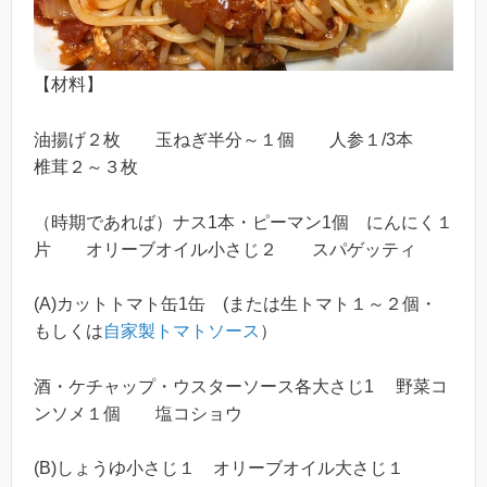
【材料】
油揚げ２枚 玉ねぎ半分～１個 人参１/3本
椎茸２～３枚
（時期であれば）ナス1本・ピーマン1個 にんにく１
片 オリーブオイル小さじ２ スパゲッティ
(A)カットトマト缶1缶 (または生トマト１～２個・
もしくは
自家製トマトソース
）
酒・ケチャップ・ウスターソース各大さじ1 野菜コ
ンソメ１個 塩コショウ
(B)しょうゆ小さじ１ オリーブオイル大さじ１