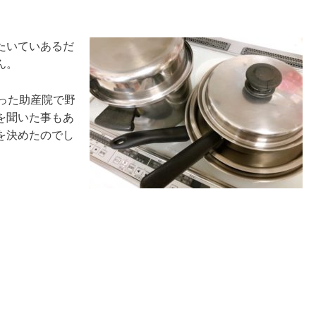
たいていあるだ
ん。
った助産院で野
を聞いた事もあ
を決めたのでし