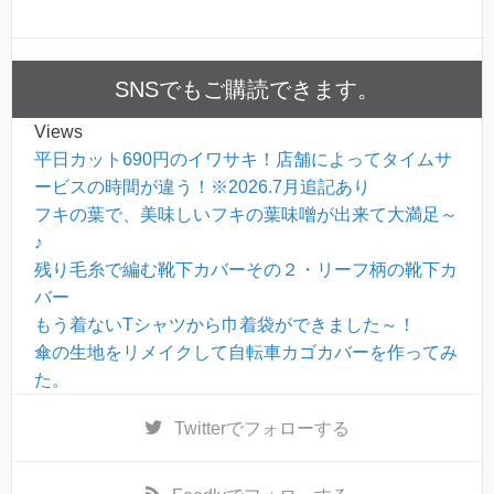
SNSでもご購読できます。
Views
平日カット690円のイワサキ！店舗によってタイムサ
ービスの時間が違う！※2026.7月追記あり
フキの葉で、美味しいフキの葉味噌が出来て大満足～
♪
残り毛糸で編む靴下カバーその２・リーフ柄の靴下カ
バー
もう着ないTシャツから巾着袋ができました～！
傘の生地をリメイクして自転車カゴカバーを作ってみ
た。
Twitter
でフォローする