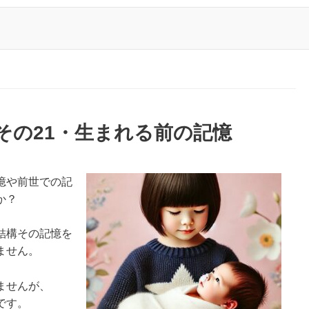
その21・生まれる前の記憶
憶や前世での記
か？
結構その記憶を
ません。
ませんが、
です。